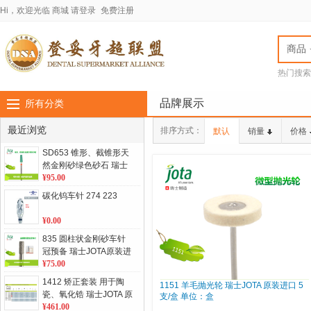
Hi，欢迎光临
商城
请登录
免费注册
商品
热门搜索
jota车针
LASC
品牌展示
所有分类
最近浏览
排序方式：
默认
销量
价格
SD653 锥形、截锥形天
然金刚砂绿色砂石 瑞士
JOTA原装进口 1支/盒 单
¥95.00
位：盒
碳化钨车针 274 223
¥0.00
835 圆柱状金刚砂车针
冠预备 瑞士JOTA原装进
口 5支/板 单位：板
¥75.00
1412 矫正套装 用于陶
1151 羊毛抛光轮 瑞士JOTA 原装进口 5
瓷、氧化锆 瑞士JOTA 原
支/盒 单位：盒
装进口 单位：套
¥461.00