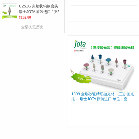
C251G 火焰状钨钢磨头
瑞士JOTA 原装进口 1支/
板 单位：板
¥162.00
859L 修长羽状邻面车针
全部浏览历史
金刚砂车针 瑞士JOTA原
装进口 5支/板 单位：板
¥75.00
857 锥形肩台 金刚砂车
针 瑞士JOTA原装进口 5
支/板 单位：板
¥75.00
360系列 带孔不锈钢金
刚砂磨条 单/ 双面 10条/
包
¥372.00
1399 金刚砂瓷精细抛光材 （三步抛光
法） 瑞士JOTA 原装进口 单位：套