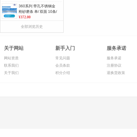
360系列 带孔不锈钢金
刚砂磨条 单/ 双面 10条/
包
¥372.00
便携式冲牙器 标准双喷
全部浏览历史
头
¥369.00
C245 带锥形圆柱碳化钨
关于网站
新手入门
服务承诺
车针 瑞士JOTA原装进口
5支/板 单位：板
¥395.00
网站资质
常见问题
服务承诺
277 微粒长颈 金刚砂球
联系我们
会员条款
注册协议
形车针 瑞士JOTA原装进
关于我们
积分介绍
退换货政策
口 5支/板 单位：板
¥75.00