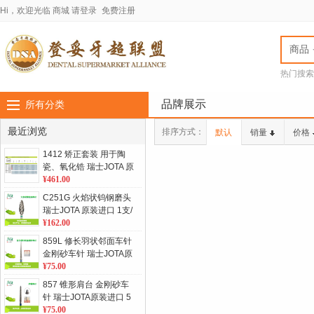
Hi，欢迎光临
商城
请登录
免费注册
商品
热门搜索
jota车针
LASC
品牌展示
所有分类
最近浏览
排序方式：
默认
销量
价格
1412 矫正套装 用于陶
瓷、氧化锆 瑞士JOTA 原
装进口 单位：套
¥461.00
C251G 火焰状钨钢磨头
瑞士JOTA 原装进口 1支/
板 单位：板
¥162.00
859L 修长羽状邻面车针
金刚砂车针 瑞士JOTA原
装进口 5支/板 单位：板
¥75.00
857 锥形肩台 金刚砂车
针 瑞士JOTA原装进口 5
支/板 单位：板
¥75.00