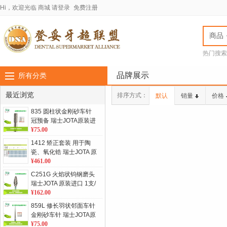
Hi，欢迎光临
商城
请登录
免费注册
商品
热门搜索
jota车针
LASC
品牌展示
所有分类
最近浏览
排序方式：
默认
销量
价格
835 圆柱状金刚砂车针
冠预备 瑞士JOTA原装进
口 5支/板 单位：板
¥75.00
1412 矫正套装 用于陶
瓷、氧化锆 瑞士JOTA 原
装进口 单位：套
¥461.00
C251G 火焰状钨钢磨头
瑞士JOTA 原装进口 1支/
板 单位：板
¥162.00
859L 修长羽状邻面车针
金刚砂车针 瑞士JOTA原
装进口 5支/板 单位：板
¥75.00