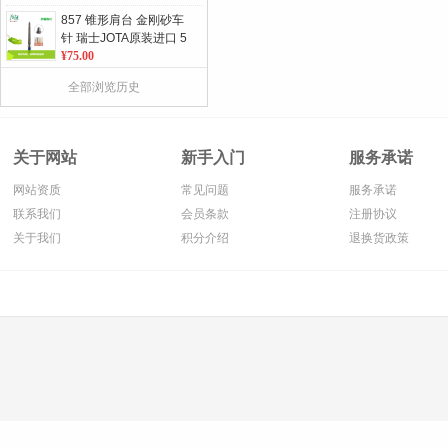
857 锥形肩台 金刚砂车
针 瑞士JOTA原装进口 5
支/板 单位：板
¥75.00
360系列 带孔不锈钢金
全部浏览历史
刚砂磨条 单/ 双面 10条/
包
¥372.00
便携式冲牙器 标准双喷
关于网站
新手入门
服务承诺
头
¥369.00
网站资质
常见问题
服务承诺
C245 带锥形圆柱碳化钨
联系我们
会员条款
注册协议
车针 瑞士JOTA原装进口
关于我们
积分介绍
退换货政策
5支/板 单位：板
¥395.00