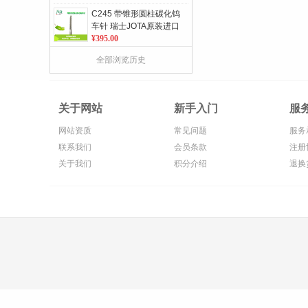
C245 带锥形圆柱碳化钨
车针 瑞士JOTA原装进口
5支/板 单位：板
¥395.00
277 微粒长颈 金刚砂球
全部浏览历史
形车针 瑞士JOTA原装进
口 5支/板 单位：板
¥75.00
163RF 不锈钢骨钻 瑞士
关于网站
新手入门
服
JOTA原装进口 2支/板 单
位：板
¥180.00
网站资质
常见问题
服务
882 圆柱形带锥度金刚
联系我们
会员条款
注册
砂车针 瑞士JOTA原装进
关于我们
积分介绍
退换
口 5支/板 单位：板
¥75.00