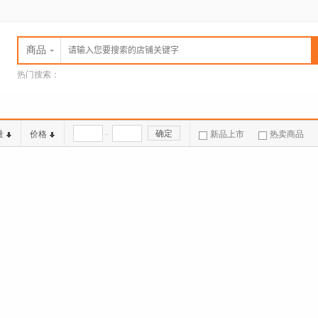
商品
热门搜索：
jota车针
MEGADENTA 树脂
HORICO金属磨条
L.J DENTAL 医用耗材
LASCOD工具及印膜材
-
确定
量
价格
新品上市
热卖商品