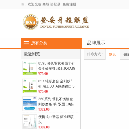
Hi，欢迎光临
商城
请登录
免费注册
品牌展示
所有分类
最近浏览
排序方式：
默认
销
859L 修长羽状邻面车针
金刚砂车针 瑞士JOTA原
装进口 5支/板 单位：板
¥75.00
857 锥形肩台 金刚砂车
针 瑞士JOTA原装进口 5
支/板 单位：板
¥75.00
360系列 带孔不锈钢金
刚砂磨条 单/ 双面 10条/
包
¥372.00
便携式冲牙器 标准双喷
头
¥369.00