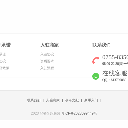
务承诺
入驻商家
联系我们
承诺
入驻协议
0755-835
协议
资质要求
08:00-22:30(
货政策
入驻流程
在线客服
QQ：613789089
联系我们
|
入驻商家
|
参考文献
|
新手入门
|
2023 登妥牙超联盟
粤ICP备2023099449号