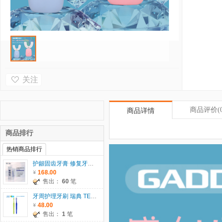
关注
商品评价
(
商品详情
商品排行
热销商品排行
护龈固齿牙膏 修复牙龈 60g
168.00
售出：
60
笔
牙周护理牙刷 瑞典 TEPE
48.00
售出：
1
笔