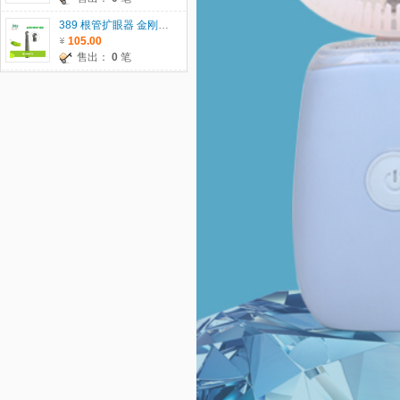
389 根管扩眼器 金刚砂车针 瑞士JOTA原装进口 5支/板 单位：板
105.00
售出：
0
笔