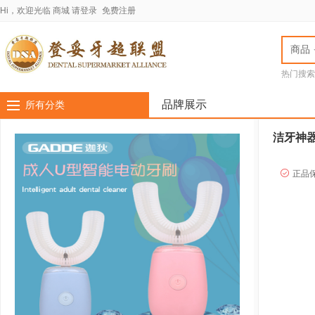
Hi，欢迎光临
商城
请登录
免费注册
商品
热门搜索
jota车针
LASC
品牌展示
所有分类
洁牙神器
正品