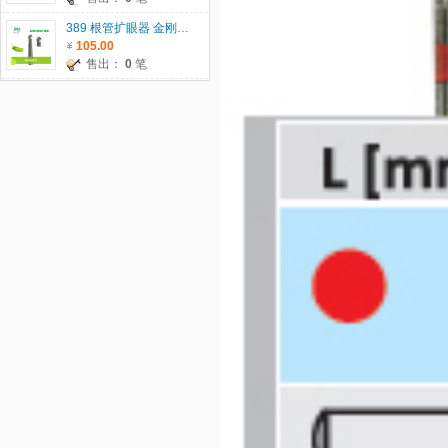
389 根管扩眼器 金刚砂车针 瑞士JOTA原装进口 5支/板 单位：板
105.00
售出：
0
笔