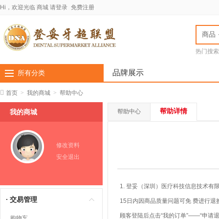
Hi，欢迎光临
商城
请登录
免费注册
商品
热门搜索
jota车针
LASC
品牌展示
所有分类
首页
>
我的商城
>
帮助中心
帮助详情
我的商城
帮助中心
修改资料
安全退出
1. 登妥（深圳）医疗科技信息技术
交易管理
15日内因商品质量问题可免 费进行退
顾客登陆后点击“我的订单”——“申请
购物车