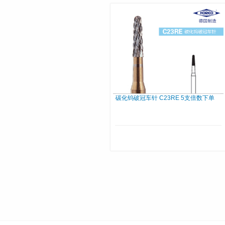
碳化钨破冠车针 C23RE 5支倍数下单