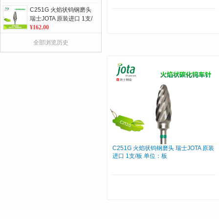
C251G 火焰状钨钢磨头
瑞士JOTA 原装进口 1支/
板 单位：板
¥162.00
859L 修长羽状邻面车针
全部浏览历史
金刚砂车针 瑞士JOTA原
装进口 5支/板 单位：板
¥75.00
857 锥形肩台 金刚砂车
针 瑞士JOTA原装进口 5
支/板 单位：板
¥75.00
360系列 带孔不锈钢金
刚砂磨条 单/ 双面 10条/
包
¥372.00
C251G 火焰状钨钢磨头 瑞士JOTA 原装
进口 1支/板 单位：板