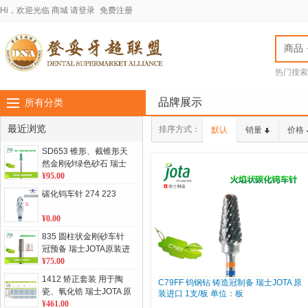
Hi，欢迎光临
商城
请登录
免费注册
商品
热门搜索
jota车针
LASC
品牌展示
所有分类
最近浏览
排序方式：
默认
销量
价格
SD653 锥形、截锥形天
然金刚砂绿色砂石 瑞士
JOTA原装进口 1支/盒 单
¥95.00
位：盒
碳化钨车针 274 223
¥0.00
835 圆柱状金刚砂车针
冠预备 瑞士JOTA原装进
口 5支/板 单位：板
¥75.00
1412 矫正套装 用于陶
C79FF 钨钢钻 铸造冠制备 瑞士JOTA 原
瓷、氧化锆 瑞士JOTA 原
装进口 1支/板 单位：板
装进口 单位：套
¥461.00