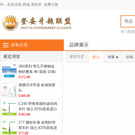
Hi，欢迎光临
商城
请登录
免费注册
商品
热门搜索
jota车针
LASC
品牌展示
所有分类
最近浏览
排序方式：
默认
销量
价格
360系列 带孔不锈钢金
刚砂磨条 单/ 双面 10条/
包
¥372.00
便携式冲牙器 标准双喷
头
¥369.00
C245 带锥形圆柱碳化钨
车针 瑞士JOTA原装进口
5支/板 单位：板
¥395.00
277 微粒长颈 金刚砂球
形车针 瑞士JOTA原装进
口 5支/板 单位：板
¥75.00