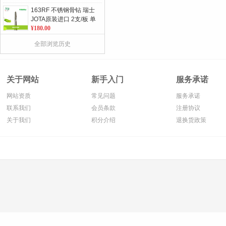
163RF 不锈钢骨钻 瑞士
JOTA原装进口 2支/板 单
位：板
¥180.00
882 圆柱形带锥度金刚
全部浏览历史
砂车针 瑞士JOTA原装进
口 5支/板 单位：板
¥75.00
815 切割车针 金刚砂车
关于网站
新手入门
服务承诺
针 瑞士JOTA原装进口 5
支/板 单位：板
¥75.00
网站资质
常见问题
服务承诺
1163 微型抛光布 瑞士
联系我们
会员条款
注册协议
JOTA原装进口 5支/盒 单
关于我们
积分介绍
退换货政策
位：盒
¥115.00