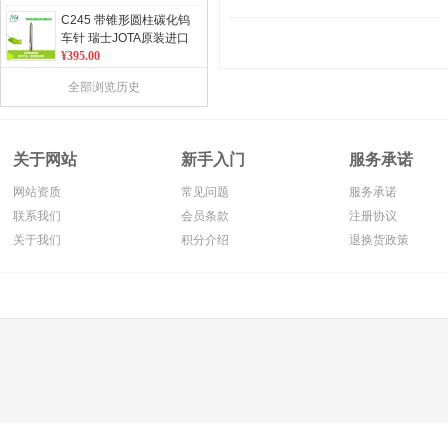
C245 带锥形圆柱碳化钨
车针 瑞士JOTA原装进口
5支/板 单位：板
¥395.00
277 微粒长颈 金刚砂球
全部浏览历史
形车针 瑞士JOTA原装进
口 5支/板 单位：板
¥75.00
163RF 不锈钢骨钻 瑞士
关于网站
新手入门
服务承诺
JOTA原装进口 2支/板 单
位：板
¥180.00
网站资质
常见问题
服务承诺
882 圆柱形带锥度金刚
联系我们
会员条款
注册协议
砂车针 瑞士JOTA原装进
关于我们
积分介绍
退换货政策
口 5支/板 单位：板
¥75.00