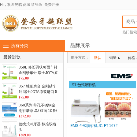
Hi，欢迎光临
商城
请登录
免费注册
商品
热门搜索
jota车针
LASC
品牌展示
所有分类
最近浏览
排序方式：
默认
销量
价格
859L 修长羽状邻面车针
金刚砂车针 瑞士JOTA原
装进口 5支/板 单位：板
¥75.00
857 锥形肩台 金刚砂车
针 瑞士JOTA原装进口 5
支/板 单位：板
¥75.00
360系列 带孔不锈钢金
刚砂磨条 单/ 双面 10条/
包
¥372.00
便携式冲牙器 标准双喷
EMS 台式喷砂机 S1 FT-167#
头
¥369.00