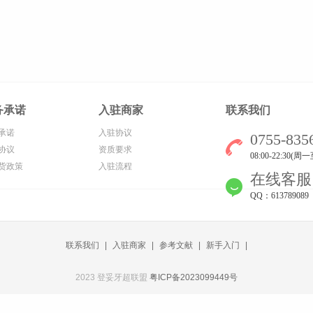
务承诺
入驻商家
联系我们
承诺
入驻协议
0755-835
协议
资质要求
08:00-22:30(
货政策
入驻流程
在线客服
QQ：613789089
联系我们
|
入驻商家
|
参考文献
|
新手入门
|
2023 登妥牙超联盟
粤ICP备2023099449号