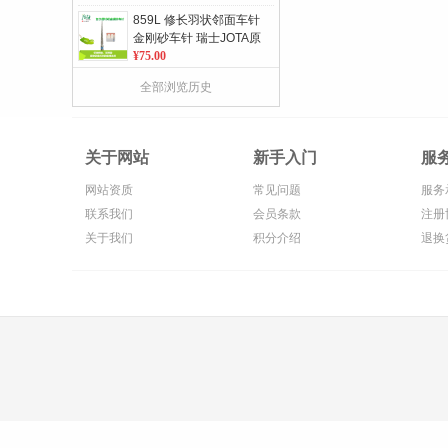
859L 修长羽状邻面车针
金刚砂车针 瑞士JOTA原
装进口 5支/板 单位：板
¥75.00
857 锥形肩台 金刚砂车
全部浏览历史
针 瑞士JOTA原装进口 5
支/板 单位：板
¥75.00
360系列 带孔不锈钢金
关于网站
新手入门
服
刚砂磨条 单/ 双面 10条/
包
¥372.00
网站资质
常见问题
服务
便携式冲牙器 标准双喷
联系我们
会员条款
注册
头
关于我们
积分介绍
退换
¥369.00