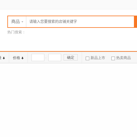
商品
热门搜索：
jota车针
MEGADENTA 树脂
HORICO金属磨条
L.J DENTAL 医用耗材
LASCOD工具及印膜材
-
确定
量
价格
新品上市
热卖商品