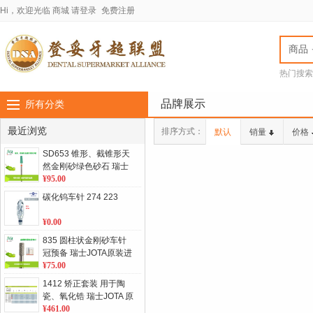
Hi，欢迎光临
商城
请登录
免费注册
商品
热门搜索
jota车针
LASC
品牌展示
所有分类
最近浏览
排序方式：
默认
销量
价格
SD653 锥形、截锥形天
然金刚砂绿色砂石 瑞士
JOTA原装进口 1支/盒 单
¥95.00
位：盒
碳化钨车针 274 223
¥0.00
835 圆柱状金刚砂车针
冠预备 瑞士JOTA原装进
口 5支/板 单位：板
¥75.00
1412 矫正套装 用于陶
瓷、氧化锆 瑞士JOTA 原
装进口 单位：套
¥461.00