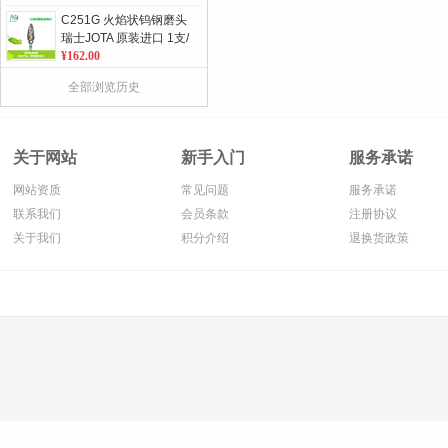
C251G 火焰状钨钢磨头
瑞士JOTA 原装进口 1支/
板 单位：板
¥162.00
859L 修长羽状邻面车针
全部浏览历史
金刚砂车针 瑞士JOTA原
装进口 5支/板 单位：板
¥75.00
857 锥形肩台 金刚砂车
关于网站
新手入门
服务承诺
针 瑞士JOTA原装进口 5
支/板 单位：板
¥75.00
网站资质
常见问题
服务承诺
360系列 带孔不锈钢金
联系我们
会员条款
注册协议
刚砂磨条 单/ 双面 10条/
关于我们
积分介绍
退换货政策
包
¥372.00