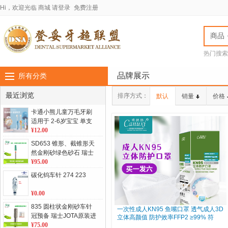
Hi，欢迎光临
商城
请登录
免费注册
商品
热门搜索
jota车针
LASC
品牌展示
所有分类
最近浏览
排序方式：
默认
销量
价格
卡通小熊儿童万毛牙刷
适用于 2-6岁宝宝 单支
卡装， 绿、粉、橘、蓝
¥12.00
色 四色可选
SD653 锥形、截锥形天
然金刚砂绿色砂石 瑞士
JOTA原装进口 1支/盒 单
¥95.00
位：盒
碳化钨车针 274 223
¥0.00
835 圆柱状金刚砂车针
一次性成人KN95 鱼嘴口罩 透气成人3D
冠预备 瑞士JOTA原装进
立体高颜值 防护效率FFP2 ≥99% 符
口 5支/板 单位：板
¥75.00
合：欧标、美标、国际标、中国标准认