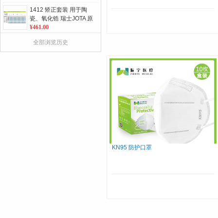
证 6盒包邮
1412 矫正套装 用于陶
瓷、氧化锆 瑞士JOTA 原
装进口 单位：套
¥461.00
C251G 火焰状钨钢磨头
全部浏览历史
瑞士JOTA 原装进口 1支/
板 单位：板
¥162.00
859L 修长羽状邻面车针
金刚砂车针 瑞士JOTA原
装进口 5支/板 单位：板
¥75.00
857 锥形肩台 金刚砂车
针 瑞士JOTA原装进口 5
支/板 单位：板
¥75.00
KN95 防护口罩