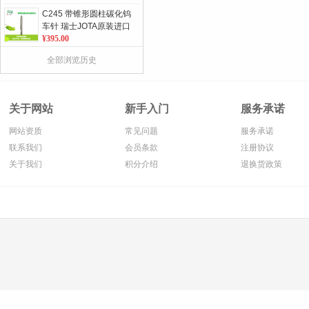
C245 带锥形圆柱碳化钨
车针 瑞士JOTA原装进口
5支/板 单位：板
¥395.00
277 微粒长颈 金刚砂球
全部浏览历史
形车针 瑞士JOTA原装进
口 5支/板 单位：板
¥75.00
163RF 不锈钢骨钻 瑞士
关于网站
新手入门
服务承诺
JOTA原装进口 2支/板 单
位：板
¥180.00
网站资质
常见问题
服务承诺
882 圆柱形带锥度金刚
联系我们
会员条款
注册协议
砂车针 瑞士JOTA原装进
关于我们
积分介绍
退换货政策
口 5支/板 单位：板
¥75.00