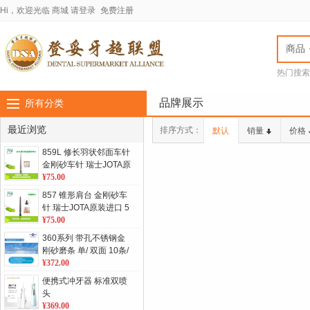
Hi，欢迎光临
商城
请登录
免费注册
商品
热门搜索
jota车针
LASC
品牌展示
所有分类
最近浏览
排序方式：
默认
销量
价格
859L 修长羽状邻面车针
金刚砂车针 瑞士JOTA原
装进口 5支/板 单位：板
¥75.00
857 锥形肩台 金刚砂车
针 瑞士JOTA原装进口 5
支/板 单位：板
¥75.00
360系列 带孔不锈钢金
刚砂磨条 单/ 双面 10条/
包
¥372.00
便携式冲牙器 标准双喷
头
¥369.00