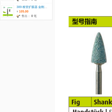
389 根管扩眼器 金刚砂车针 瑞士JOTA原装进口 5支/板 单位：板
105.00
售出：
0
笔