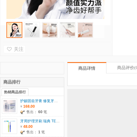
关注
商品评价
(
商品详情
商品排行
热销商品排行
护龈固齿牙膏 修复牙龈 60g
168.00
售出：
60
笔
牙周护理牙刷 瑞典 TEPE
48.00
售出：
1
笔