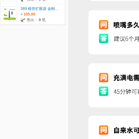
389 根管扩眼器 金刚砂车针 瑞士JOTA原装进口 5支/板 单位：板
105.00
售出：
0
笔