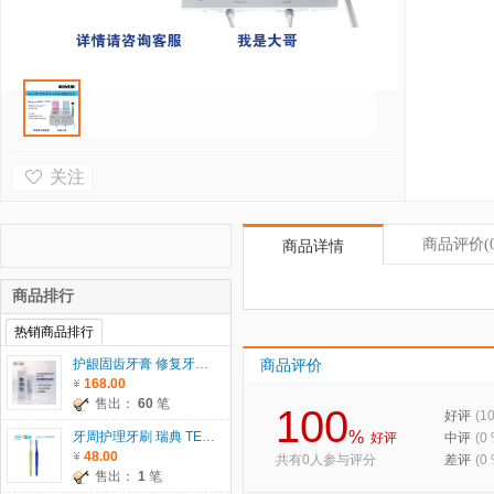
关注
商品评价
(
商品详情
商品排行
热销商品排行
护龈固齿牙膏 修复牙龈 60g
商品评价
168.00
售出：
60
笔
100
好评
(1
%
牙周护理牙刷 瑞典 TEPE
好评
中评
(0
48.00
共有0人参与评分
差评
(0
售出：
1
笔